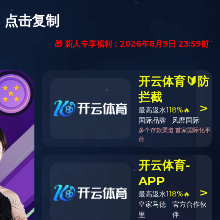
环保
乐鱼在线注册_乐鱼(中国)