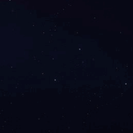
宣
怀念旧版
注册_乐鱼(中国)
体育平台
|
星空在线平台
|
脱水机
不锈钢法兰