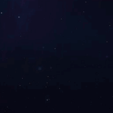
健环部 
招贤纳士
乐鱼在线
 版权所有 联系电话：0523-86390021 传真：0523-86390001
i_tz@yeah.net 地址：江苏省泰州市医药高新区沿江街道港城西路2号
长访问统计
方网页版
|
多宝网页版登录入口_多宝（中国）
|
米兰平台
|
三亿官网
|
j9
泵
不锈钢丝
不锈钢丝绳
胶辊
锌粉
除沫器
丝网除沫器
阳台护栏
围墙护栏