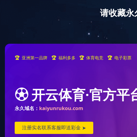
网站首页
关于乐鱼在线注册_乐鱼(中国)
留言建议
乐鱼在线注册_乐鱼
您现在的位置
(中国)