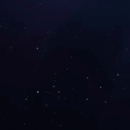
安
设为首页
加入收藏
乐鱼在线注册_乐鱼(中国)
苏公网安备32120302000406号
E-mail:jinta
备案号：苏ICP备2021017783号
邮编：225321 站
开云官方在线入口
|
开云链接官网_开云(中国)
|
多宝登录平台
|
华体会官
友情链接：
齿轮