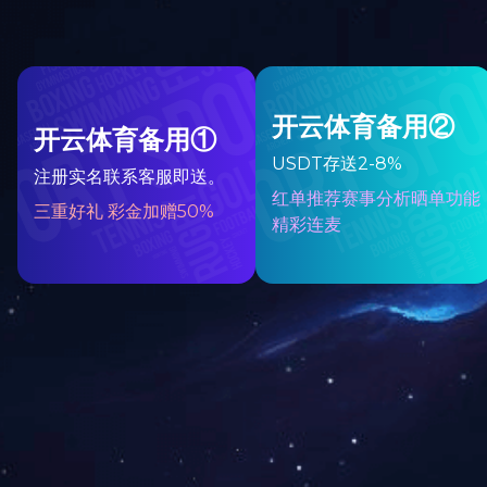
六、开展生产经营
七、开展安全生产
八、开展全民安全
《方案》共提出了八个
总体框架，利用三年
理、生产经营单位从
府、部门及生产经营
底前基本消除2023
重大安全风险的一批
到有效遏制。
《方案》强调，各省
推动力度。要强化安
步强化法治思维，加
防工作考核巡查重点
落地。