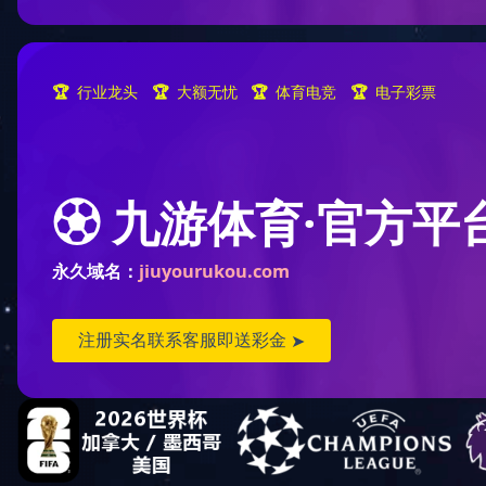
ABOUT US
为认真贯彻落实习近
故，国务院安委会近日
在安全理念、安全责
发现问题和解决问题
质量发展和高水平安
《方案》共部署安全
一、开展生产经营单
二、开展重大事故
三、开展重大事故
四、开展安全科技
五、开展生产经营单