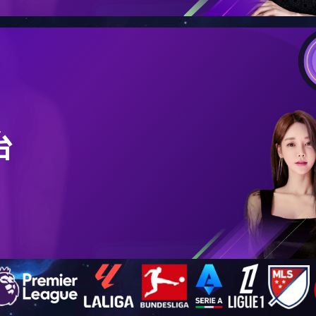
[安环快讯]安全简报24年
发布时间： 2024-12-24 11:00:48 被阅览数： 1119 
安全简报24年11月