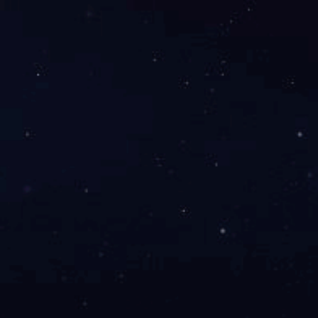
怀念旧版
注册_乐鱼(中国)