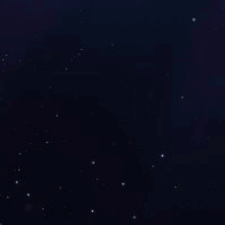
设为首页
加入收藏
乐鱼在线注册_乐鱼(中国)
苏公网安备32120302000406号