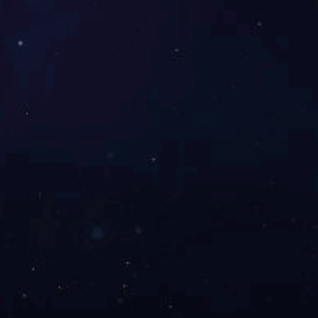
招贤纳士
乐鱼在线
 版权所有 联系电话：0523-86390021 传真：0523-86390001