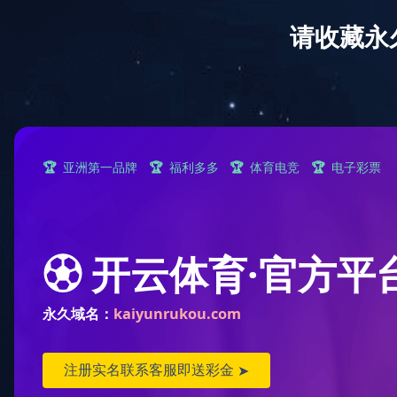
网站首页
关于乐鱼在线注册_乐鱼(中国)
留言建议
乐鱼在线注册_乐鱼
您现在的位置
(中国)