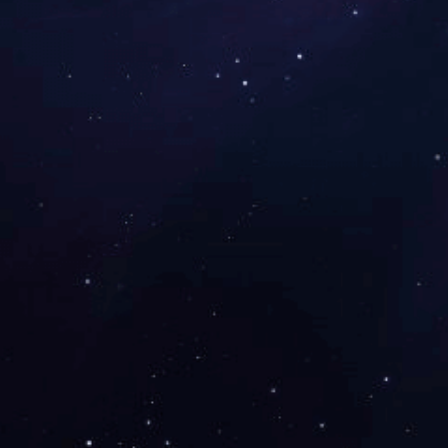
设为首页
加入收藏