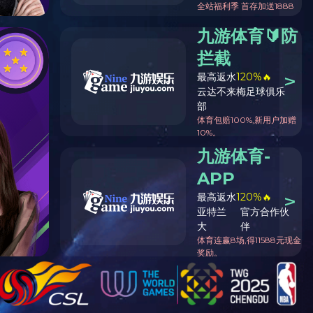
·家企同心
 来源： 乐鱼在线注册_乐鱼(中国)
。董事长得知情况后第一时间要求工会立即发动集团及三
同温暖的春风，迅速传遍每个事业部和办公室。"视乐鱼
。倡议发出后，立即得到全体同仁的积极响应。大家纷纷慷慨
赠60000元，累计善款总额达150400元。
接仪式。董事长亲手将善款交予张息根同志，并详细询问
坚实的后盾，我们一起面对困难。”张息根同志眼含感
馈这份来自“家人”的关爱。
用点滴爱心汇聚成希望的星河。这场跨越部门的守望相
现。